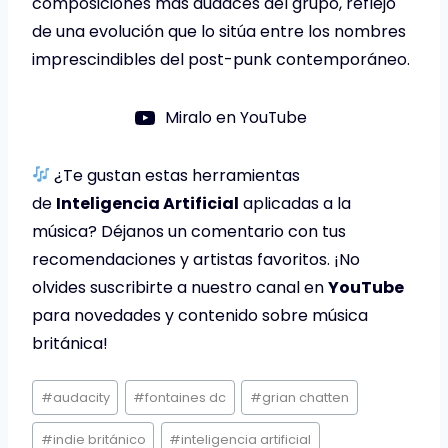
composiciones más audaces del grupo, reflejo
de una evolución que lo sitúa entre los nombres
imprescindibles del post-punk contemporáneo.
Miralo en YouTube
¿Te gustan estas herramientas
de
Inteligencia Artificial
aplicadas a la
música? Déjanos un comentario con tus
recomendaciones y artistas favoritos. ¡No
olvides suscribirte a nuestro canal en
YouTube
para novedades y contenido sobre música
británica!
Etiquetas
#
audacity
#
fontaines dc
#
grian chatten
de
la
#
indie británico
#
inteligencia artificial