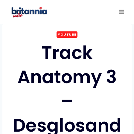
Saltar
al
contenido
YOUTUBE
Track
Anatomy 3
–
Desglosand