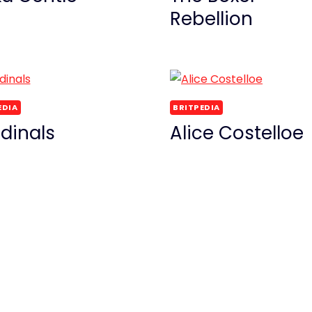
Rebellion
EDIA
BRITPEDIA
dinals
Alice Costelloe