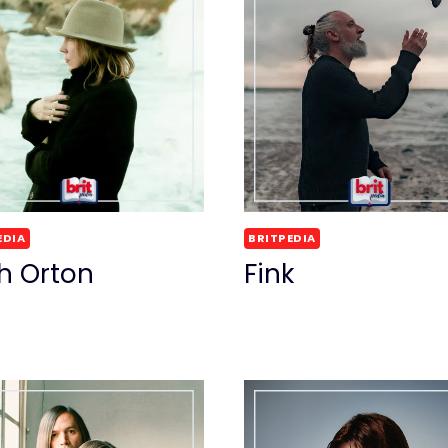
EDIA
BRITPEDIA
h Orton
Fink