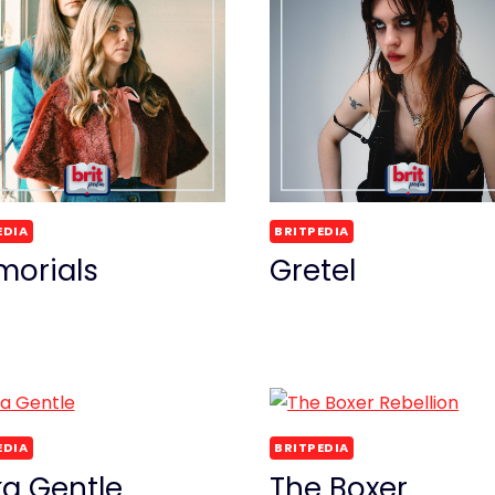
EDIA
BRITPEDIA
orials
Gretel
EDIA
BRITPEDIA
a Gentle
The Boxer