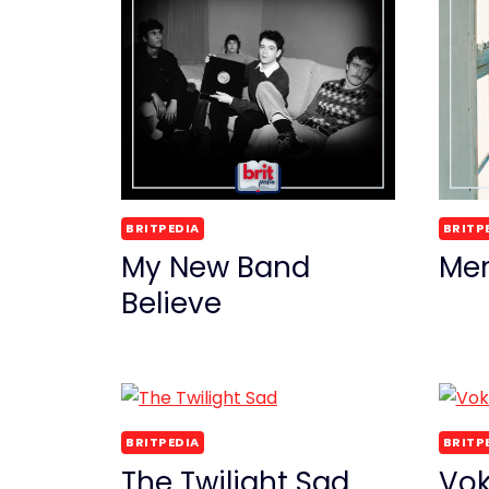
BRITPEDIA
BRITP
My New Band
Mem
Believe
BRITPEDIA
BRITP
The Twilight Sad
Vok