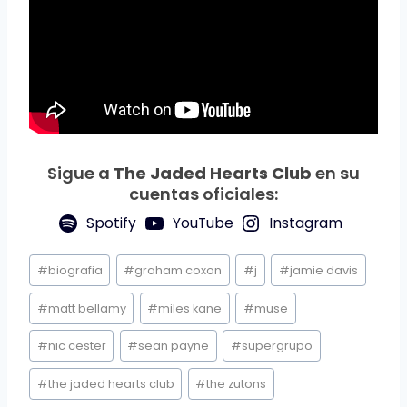
Sigue a
The Jaded Hearts Club
en su
cuentas oficiales:
Spotify
YouTube
Instagram
Etiquetas
#
biografia
#
graham coxon
#
j
#
jamie davis
de
la
#
matt bellamy
#
miles kane
#
muse
entrada:
#
nic cester
#
sean payne
#
supergrupo
#
the jaded hearts club
#
the zutons