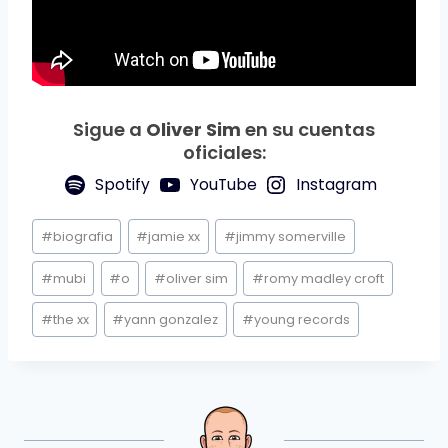
Sigue a
Oliver Sim
en su cuentas
oficiales:
Spotify
YouTube
Instagram
Etiquetas
#
biografia
#
jamie xx
#
jimmy somerville
de
la
#
mubi
#
o
#
oliver sim
#
romy madley croft
entrada:
#
the xx
#
yann gonzalez
#
young records