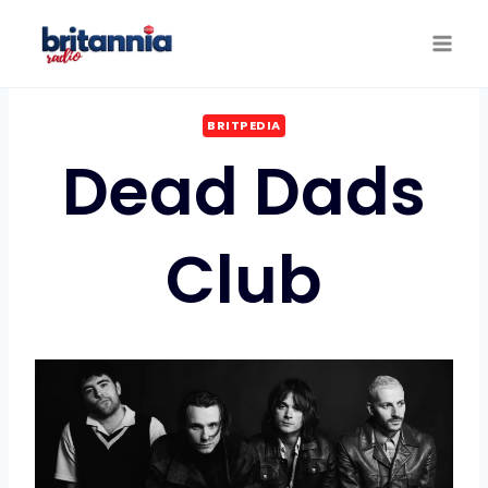
Saltar
al
contenido
BRITPEDIA
Dead Dads
Club