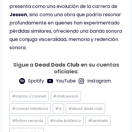
presenta como una evolución de la carrera de
Jesson
, sino como una obra que podría resonar
profundamente en quienes han experimentado
pérdidas similares, ofreciendo una banda sonora
que conjuga visceralidad, memoria y redención
sonora.
Sigue a
Dead Dads Club
en su cuentas
oficiales:
Spotify
YouTube
Instagram
Etiquetas
#
carlos o'connell
#
chilli jesson
de
la
#
crewel intentions
#
d
#
dead dads club
entrada:
#
fiction records
#
indie británico
#
lambeth