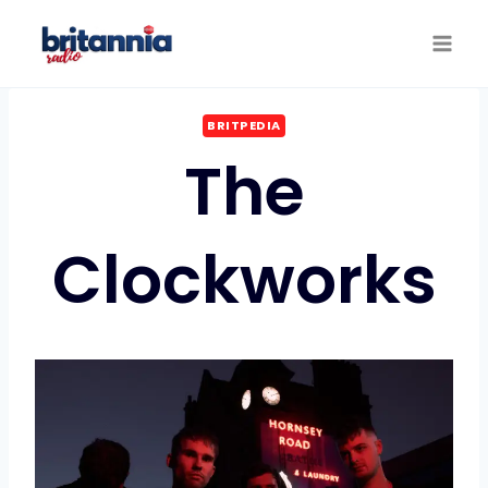
Saltar
al
contenido
BRITPEDIA
The
Clockworks