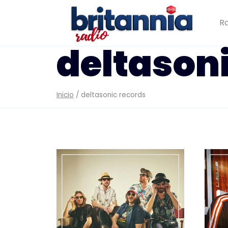
Saltar
al
Ra
contenido
deltason
Inicio
/
deltasonic records