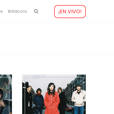
¡EN VIVO!
es
Britácora