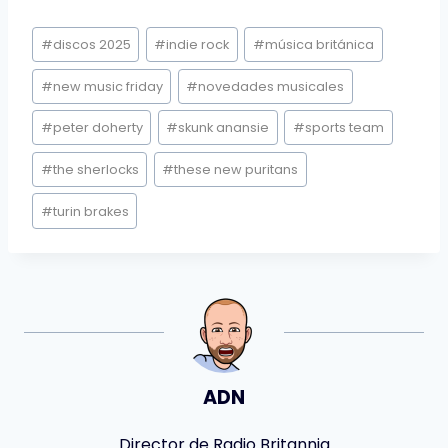
Etiquetas
#
discos 2025
#
indie rock
#
música británica
de
la
#
new music friday
#
novedades musicales
entrada:
#
peter doherty
#
skunk anansie
#
sports team
#
the sherlocks
#
these new puritans
#
turin brakes
ADN
Director de Radio Britannia