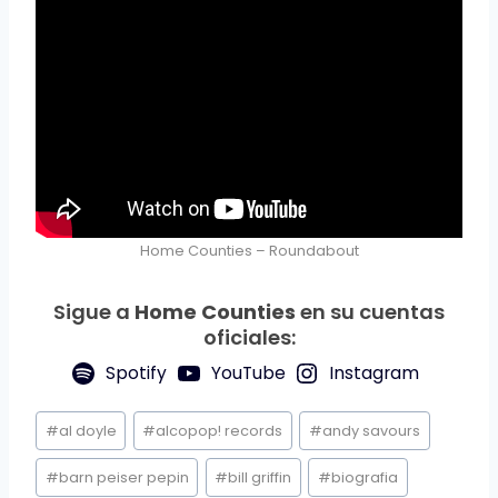
Home Counties – Roundabout
Sigue a
Home Counties
en su cuentas
oficiales:
Spotify
YouTube
Instagram
Etiquetas
#
al doyle
#
alcopop! records
#
andy savours
de
la
#
barn peiser pepin
#
bill griffin
#
biografia