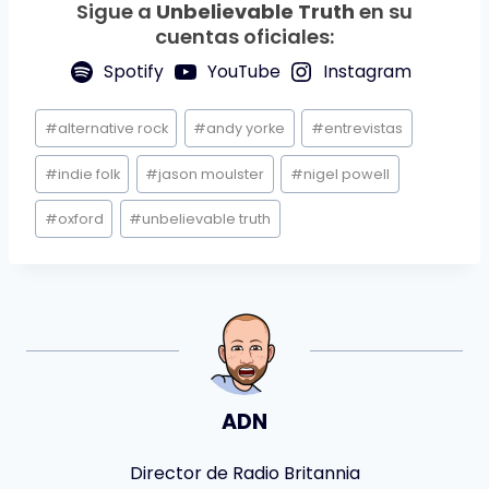
Sigue a
Unbelievable Truth
en su
cuentas oficiales:
Spotify
YouTube
Instagram
Etiquetas
#
alternative rock
#
andy yorke
#
entrevistas
de
la
#
indie folk
#
jason moulster
#
nigel powell
entrada:
#
oxford
#
unbelievable truth
ADN
Director de Radio Britannia