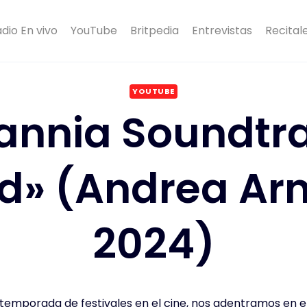
dio En vivo
YouTube
Britpedia
Entrevistas
Recital
YOUTUBE
tannia Soundtra
rd» (Andrea Arn
2024)
emporada de festivales en el cine, nos adentramos en e