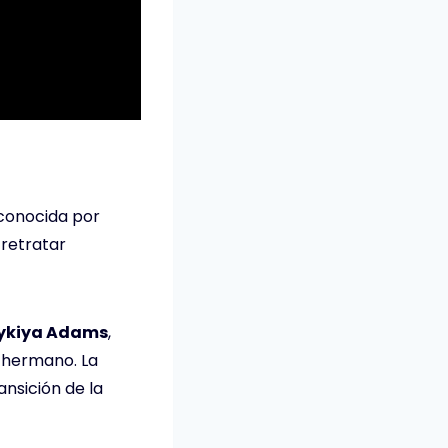
econocida por
 retratar
ykiya Adams
,
u hermano. La
nsición de la