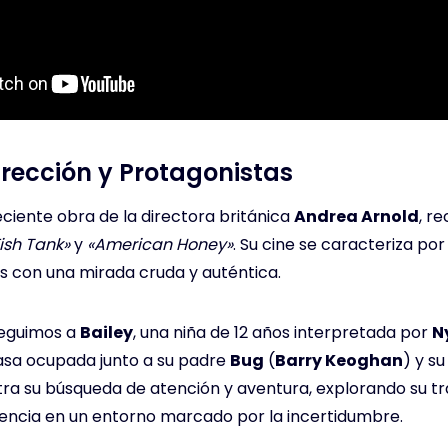
Dirección y Protagonistas
ciente obra de la directora británica
Andrea Arnold
, r
ish Tank»
y
«American Honey»
. Su cine se caracteriza por
es con una mirada cruda y auténtica.
seguimos a
Bailey
, una niña de 12 años interpretada por
N
asa ocupada junto a su padre
Bug
(
Barry Keoghan
) y s
tra su búsqueda de atención y aventura, explorando su tra
cencia en un entorno marcado por la incertidumbre.