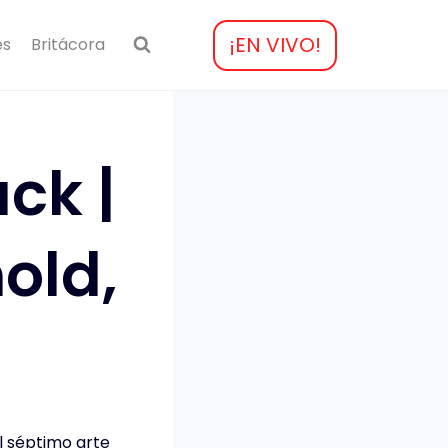
¡EN VIVO!
es
Britácora
ck |
old,
l séptimo arte