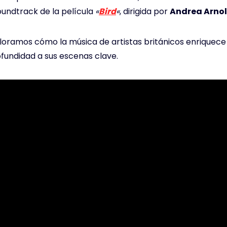
oundtrack de la película
«
B
i
rd
«
, dirigida por
Andrea Arno
ploramos cómo la música de artistas británicos enriquece 
ofundidad a sus escenas clave.