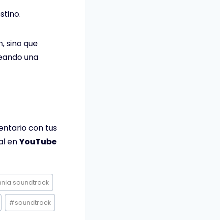
stino.
, sino que
reando una
entario con tus
al en
YouTube
nnia soundtrack
#
soundtrack