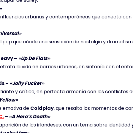
scapar de Bailey.
»
nfluencias urbanas y contemporáneas que conecta con l
niversal»
britpop que añade una sensación de nostalgia y dramati
eavy –
«Up De Flats»
etrata la vida en barrios urbanos, en sintonía con el ento
ds –
«Jolly Fucker»
iante y crítico, en perfecta armonía con los conflictos d
Yellow»
s emotiva de
Coldplay
, que resalta los momentos de cone
C.
–
«A Hero’s Death»
parición de los irlandeses, con un tema sobre identidad 