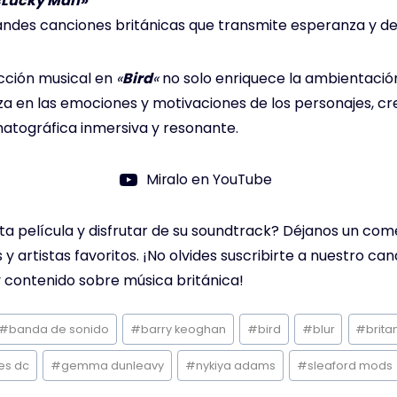
«Lucky Man»
andes canciones británicas que transmite esperanza y de
cción musical en
«
Bird
«
no solo enriquece la ambientación
a en las emociones y motivaciones de los personajes, c
atográfica inmersiva y resonante.
Miralo en YouTube
ta película y disfrutar de su soundtrack? Déjanos un com
 artistas favoritos. ¡No olvides suscribirte a nuestro can
 contenido sobre música británica!
#
banda de sonido
#
barry keoghan
#
bird
#
blur
#
brita
es dc
#
gemma dunleavy
#
nykiya adams
#
sleaford mods