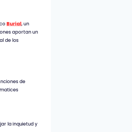
ico
Burial
, un
iones aportan un
al de los
anciones de
 matices
r la inquietud y