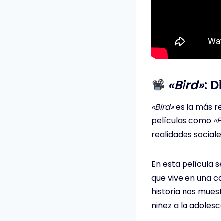
«Bird»
: 
«Bird»
es la más re
películas como
«F
realidades social
En esta película 
que vive en una c
historia nos mues
niñez a la adoles