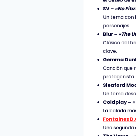
el deseo de e
SV –
«No Fibz
Un tema con i
personajes.
Blur –
«The U
Clásico del 
clave.
Gemma Dunl
Canción que r
protagonista.
Sleaford Mo
Un tema desaf
Coldplay –
«
La balada má
Fontaines D.
Una segunda a