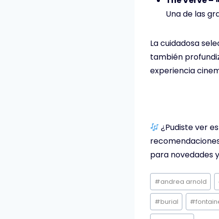
The Verve –
Una de las gr
La cuidadosa sele
también profundiz
experiencia cinem
¿Pudiste ver es
recomendaciones y
para novedades y
Etiquetas
#
andrea arnold
de
la
#
burial
#
fontain
entrada: