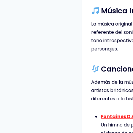
Música In
La música origina
referente del son
tono introspectivo
personajes.
Cancion
Además de la músi
artistas británic
diferentes a la his
Fontaines D.
Un himno de p