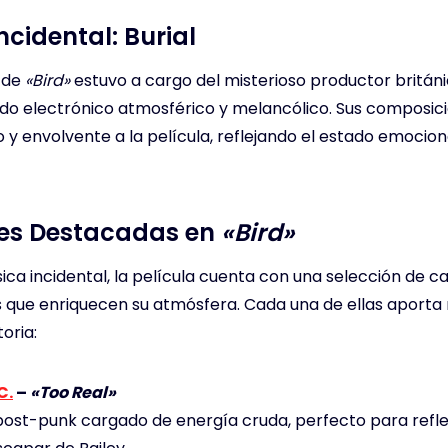
cidental: Burial
l de
«Bird»
estuvo a cargo del misterioso productor britán
ido electrónico atmosférico y melancólico. Sus composic
 y envolvente a la película, reflejando el estado emocion
es Destacadas en
«Bird»
ca incidental, la película cuenta con una selección de c
os que enriquecen su atmósfera. Cada una de ellas aporta
toria:
C.
–
«Too Real»
ost-punk cargado de energía cruda, perfecto para refleja