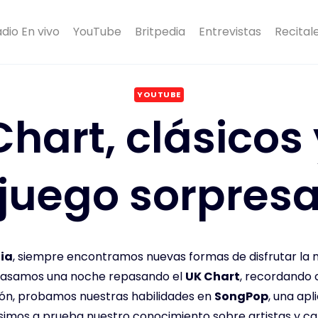
dio En vivo
YouTube
Britpedia
Entrevistas
Recital
YOUTUBE
hart, clásicos
juego sorpres
ia
, siempre encontramos nuevas formas de disfrutar la m
 pasamos una noche repasando el
UK Chart
, recordando c
ión, probamos nuestras habilidades en
SongPop
, una apl
imos a prueba nuestro conocimiento sobre artistas y ca