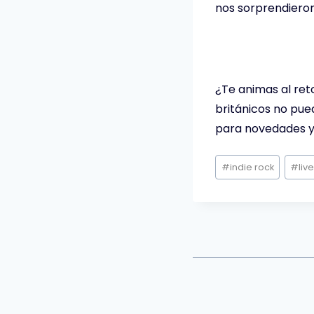
nos sorprendiero
¿Te animas al ret
británicos no pued
para novedades y
Etiquetas
#
indie rock
#
liv
de
la
entrada: