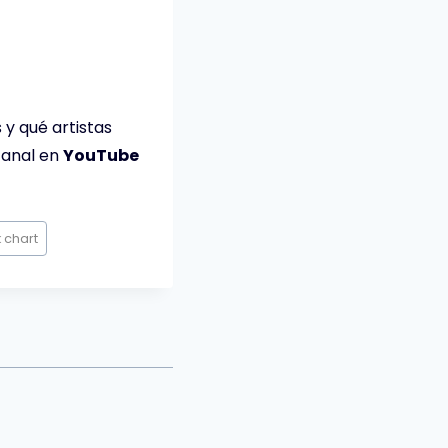
y qué artistas
 canal en
YouTube
k chart