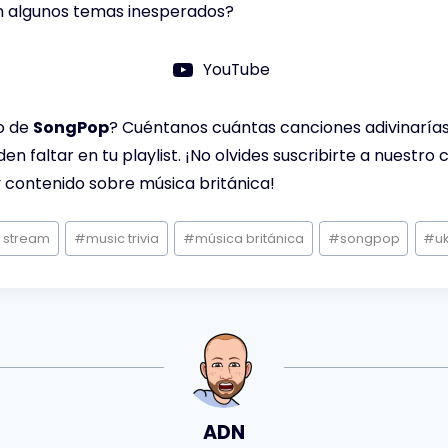
n algunos temas inesperados?
YouTube
o de
SongPop
? Cuéntanos cuántas canciones adivinarías 
en faltar en tu playlist. ¡No olvides suscribirte a nuestro
 contenido sobre música británica!
e stream
#
music trivia
#
música británica
#
songpop
#
u
ADN