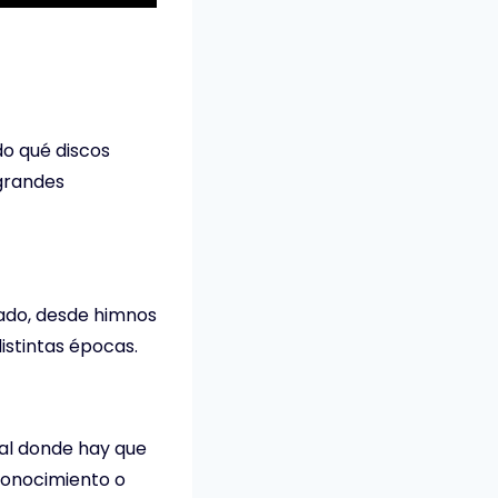
do qué discos
grandes
sado, desde himnos
istintas épocas.
ical donde hay que
conocimiento o