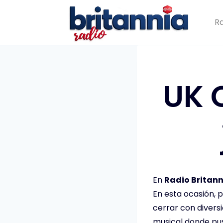
Saltar
al
Ra
contenido
UK C
En
Radio Britann
En esta ocasión,
cerrar con divers
musical donde pus