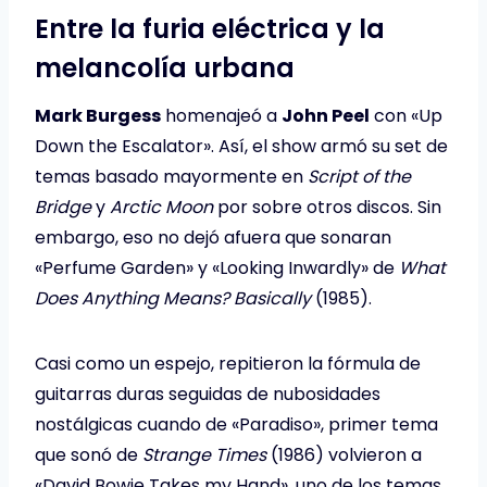
Entre la furia eléctrica y la
melancolía urbana
Mark Burgess
homenajeó a
John Peel
con «Up
Down the Escalator». Así, el show armó su set de
temas basado mayormente en
Script of the
Bridge
y
Arctic Moon
por sobre otros discos. Sin
embargo, eso no dejó afuera que sonaran
«Perfume Garden» y «Looking Inwardly» de
What
Does Anything Means? Basically
(1985).
Casi como un espejo, repitieron la fórmula de
guitarras duras seguidas de nubosidades
nostálgicas cuando de «Paradiso», primer tema
que sonó de
Strange Times
(1986) volvieron a
«David Bowie Takes my Hand», uno de los temas