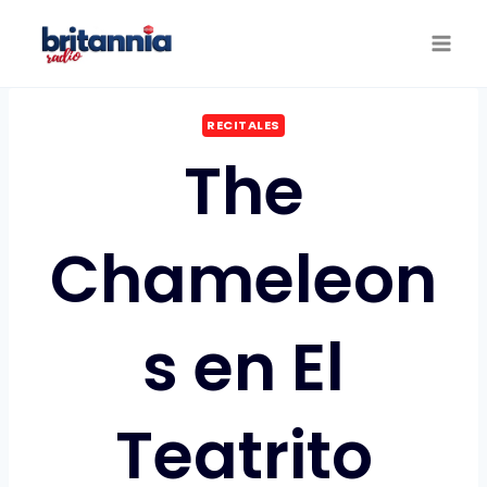
Saltar
al
contenido
RECITALES
The
Chameleon
s en El
Teatrito