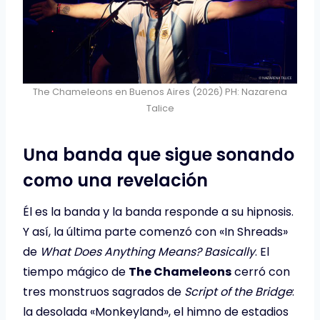
The Chameleons en Buenos Aires (2026) PH: Nazarena
Talice
Una banda que sigue sonando
como una revelación
Él es la banda y la banda responde a su hipnosis.
Y así, la última parte comenzó con «In Shreads»
de
What Does Anything Means? Basically
. El
tiempo mágico de
The Chameleons
cerró con
tres monstruos sagrados de
Script of the Bridge
:
la desolada «Monkeyland», el himno de estadios