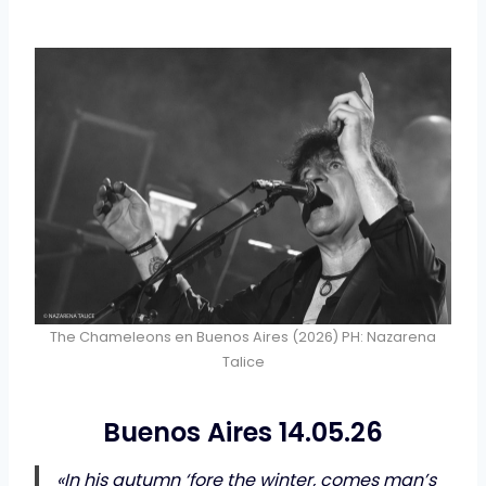
The Chameleons en Buenos Aires (2026) PH: Nazarena
Talice
Buenos Aires 14.05.26
«In his autumn ‘fore the winter, comes man’s