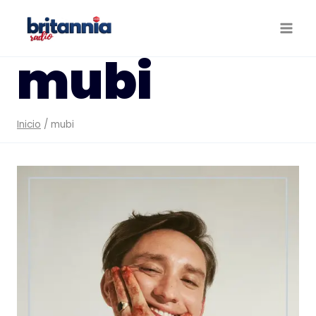
Saltar
al
contenido
mubi
Inicio
/
mubi