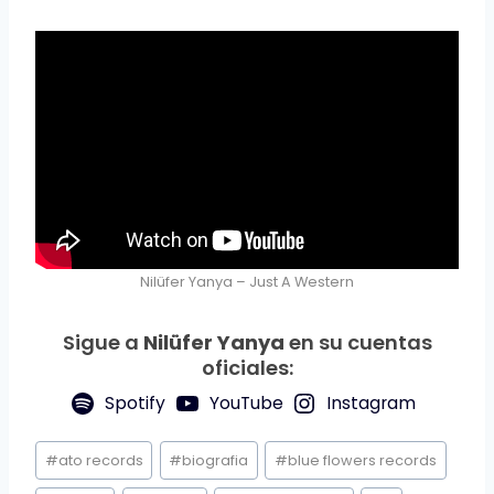
Nilüfer Yanya – Just A Western
Sigue a
Nilüfer Yanya
en su cuentas
oficiales:
Spotify
YouTube
Instagram
Etiquetas
#
ato records
#
biografia
#
blue flowers records
de