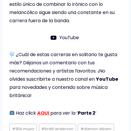
estilo único de combinar lo irónico con lo
melancólico sigue siendo una constante en su
carrera fuera de la banda.
YouTube
¿Cuál de estas carreras en solitario te gusta
más? Déjanos un comentario con tus
recomendaciones y artistas favoritos. ¡No
olvides suscribirte a nuestro canal en
YouTube
para novedades y contenido sobre música
británica!
Haz click
AQUI
para ver la ‘
Parte 2
‘
Etiquetas
#
90s music
#
brett anderson
#
damon albarn