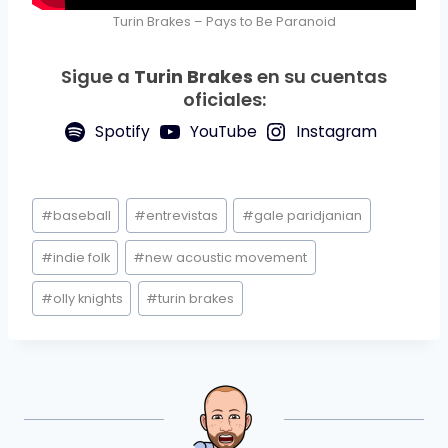
Turin Brakes – Pays to Be Paranoid
Sigue a
Turin Brakes
en su cuentas
oficiales:
Spotify
YouTube
Instagram
Etiquetas
#
baseball
#
entrevistas
#
gale paridjanian
de
la
#
indie folk
#
new acoustic movement
entrada:
#
olly knights
#
turin brakes