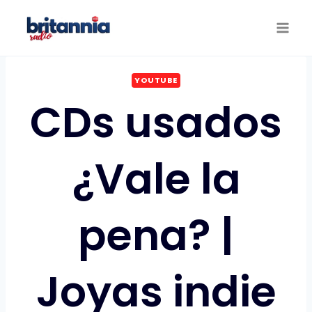
Saltar
al
contenido
YOUTUBE
CDs usados
¿Vale la
pena? |
Joyas indie