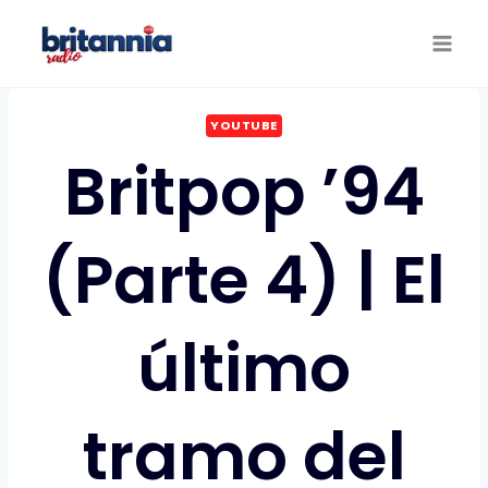
Saltar
al
contenido
YOUTUBE
Britpop ’94
(Parte 4) | El
último
tramo del