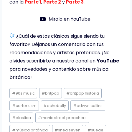
con la
Parte 1
,
Parte 2
y
Parte 3
.
Miralo en YouTube
¿Cuál de estos clásicos sigue siendo tu
favorito? Déjanos un comentario con tus
recomendaciones y artistas preferidos. ¡No
olvides suscribirte a nuestro canal en
YouTube
para novedades y contenido sobre música
británica!
Etiquetas
#
90s music
#
britpop
#
britpop historia
de
la
#
carter usm
#
echobelly
#
edwyn collins
entrada:
#
elastica
#
manic street preachers
#
música británica
#
shed seven
#
suede