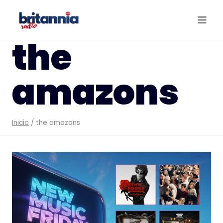
Saltar
al
contenido
the
amazons
Inicio
/
the amazons