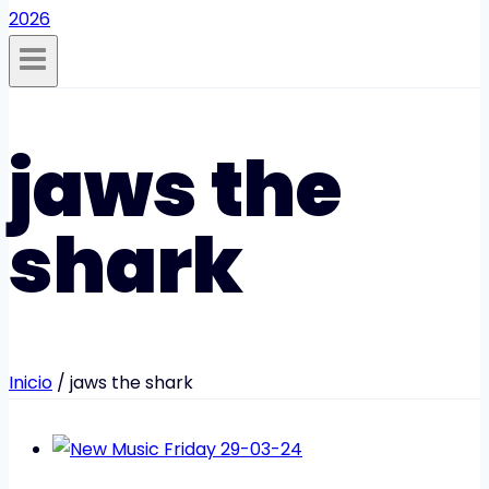
jaws the
shark
Inicio
/
jaws the shark