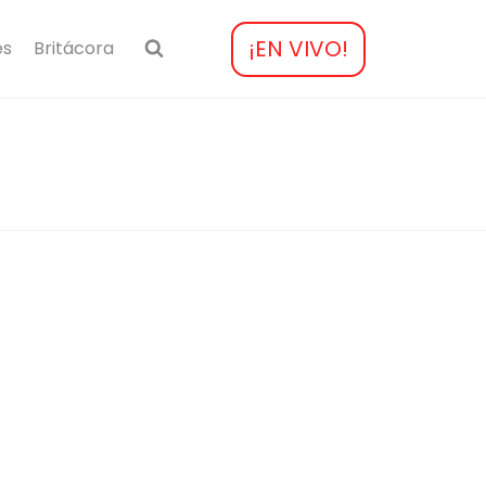
¡EN VIVO!
es
Britácora