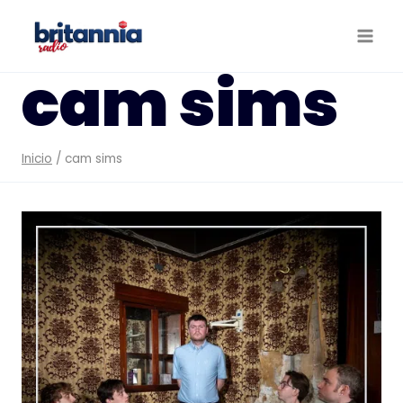
Saltar
al
contenido
cam sims
Inicio
/
cam sims