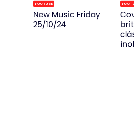
YOUTUBE
YOUT
New Music Friday
Cov
25/10/24
bri
clá
ino