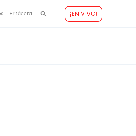
¡EN VIVO!
es
Britácora