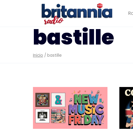
Saltar
al
Ra
contenido
bastille
Inicio
/
bastille